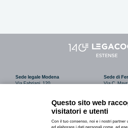
Sede legale Modena
Sede di Fer
Via Fabriani, 120
Via C. Mayr
41121 Modena
44121 Ferr
Tel. 059.403011
Tel. 0532.7
Questo sito web raccog
visitatori e utenti
info@legacoopestense.coop
Con il tuo consenso, noi e i nostri partner 
ed elaborare i dati personali come, ad esem