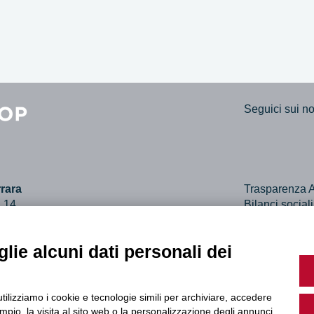
Seguici sui nos
rara
Trasparenza A
, 14
Bilanci social
ara
Dichiarazione 
61307
lie alcuni dati personali dei
utilizziamo i cookie e tecnologie simili per archiviare, accedere
pio, la visita al sito web o la personalizzazione degli annunci.