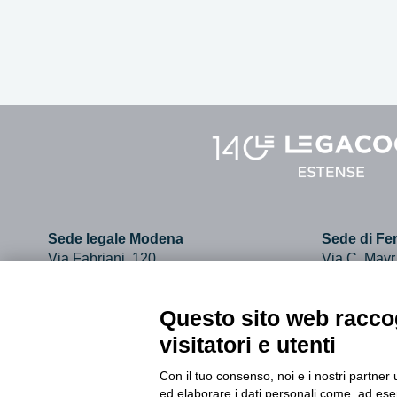
Sede legale Modena
Sede di Fer
Via Fabriani, 120
Via C. Mayr
41121 Modena
44121 Ferr
Tel. 059.403011
Tel. 0532.7
Questo sito web raccog
visitatori e utenti
info@legacoopestense.coop
Con il tuo consenso, noi e i nostri partner 
ed elaborare i dati personali come, ad esem