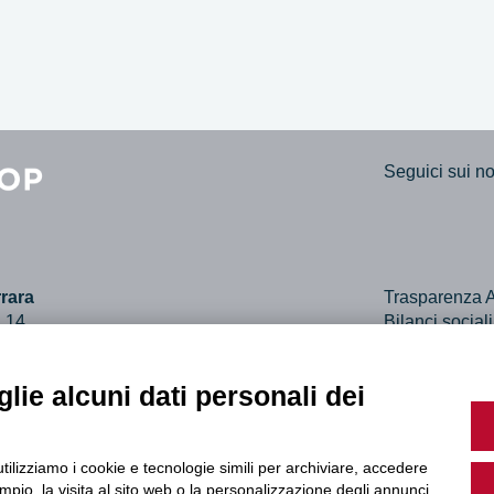
Seguici sui nos
rara
Trasparenza A
, 14
Bilanci social
ara
Dichiarazione 
61307
lie alcuni dati personali dei
utilizziamo i cookie e tecnologie simili per archiviare, accedere
pio, la visita al sito web o la personalizzazione degli annunci.