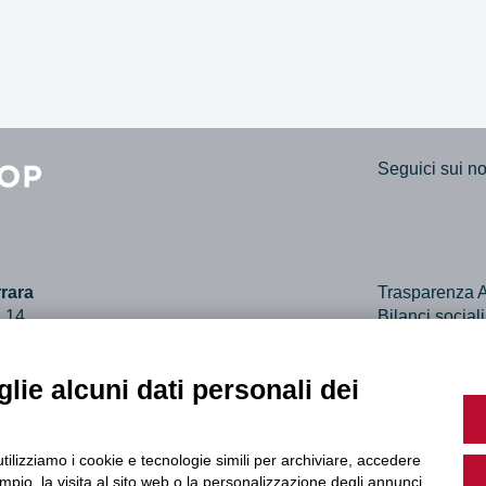
Seguici sui nos
rara
Trasparenza A
, 14
Bilanci social
ara
Dichiarazione 
61307
lie alcuni dati personali dei
utilizziamo i cookie e tecnologie simili per archiviare, accedere
pio, la visita al sito web o la personalizzazione degli annunci.