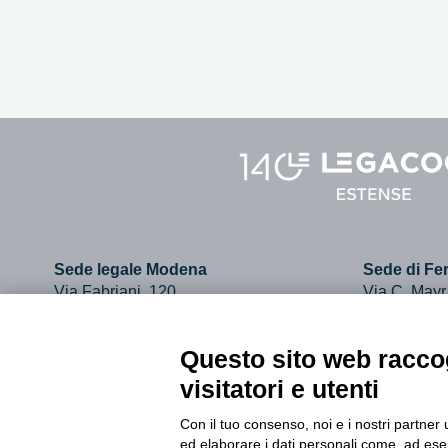
Sede legale Modena
Sede di Fer
Via Fabriani, 120
Via C. Mayr
41121 Modena
44121 Ferr
Tel. 059.403011
Tel. 0532.7
Questo sito web raccog
visitatori e utenti
info@legacoopestense.coop
Con il tuo consenso, noi e i nostri partner 
ed elaborare i dati personali come, ad esem