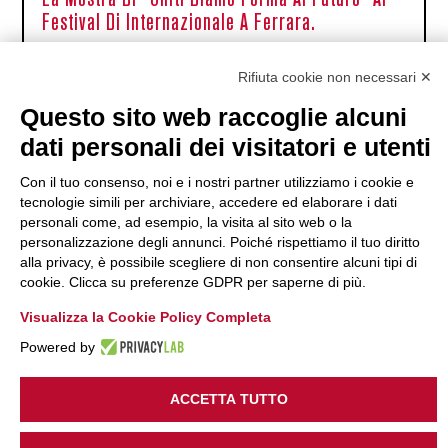
Festival Di Internazionale A Ferrara.
29 Settembre 2025
Rifiuta cookie non necessari ✕
Questo sito web raccoglie alcuni
dati personali dei visitatori e utenti
Progetto
Con il tuo consenso, noi e i nostri partner utilizziamo i cookie e
Realizzato
tecnologie simili per archiviare, accedere ed elaborare i dati
In
© Legacoop
personali come, ad esempio, la visita al sito web o la
Collaborazione
Estense -
personalizzazione degli annunci. Poiché rispettiamo il tuo diritto
Con
Anno
alla privacy, è possibile scegliere di non consentire alcuni tipi di
Internazionale
cookie. Clicca su preferenze GDPR per saperne di più.
Delle
Cooperative
Visualizza la Cookie Policy Completa
Powered by
ACCETTA TUTTO