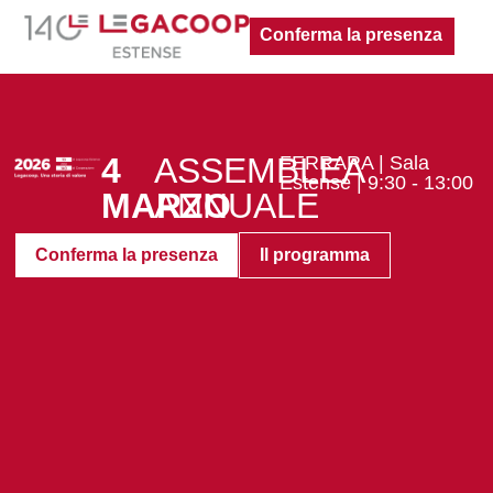
Conferma la presenza
4
ASSEMBLEA
FERRARA | Sala
Estense | 9:30 - 13:00
MARZO
ANNUALE
Conferma la presenza
Il programma